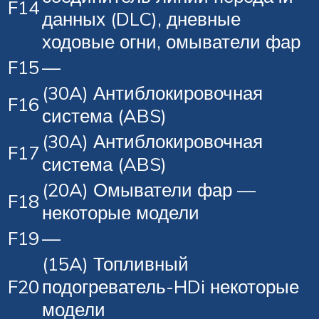
F14
данных (DLC), дневные
ходовые огни, омыватели фар
F15
—
(30A) Антиблокировочная
F16
система (ABS)
(30A) Антиблокировочная
F17
система (ABS)
(20A) Омыватели фар —
F18
некоторые модели
F19
—
(15A) Топливный
F20
подогреватель-HDi некоторые
модели