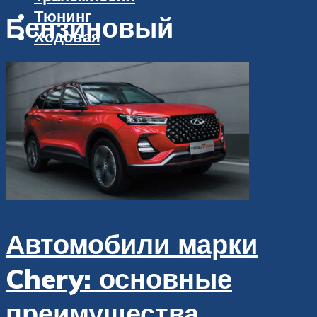
Тюнинг
Бензиновый
Ходовая
Меню
Автомобили марки
Chery: основные
преимущества