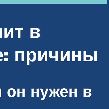
ит в
е: причины
м он нужен в