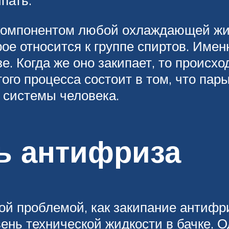
пать.
компонентом любой охлаждающей жид
ое относится к группе спиртов. Имен
е. Когда же оно закипает, то происх
того процесса состоит в том, что па
й системы человека.
ь антифриза
ой проблемой, как закипание антифр
нь технической жидкости в бачке. О