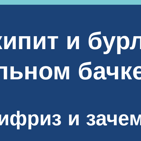
ипит и бурл
льном бачк
тифриз и заче