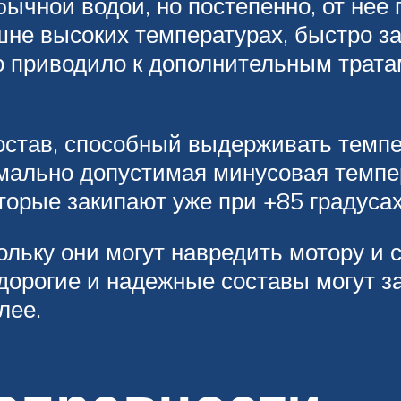
чной водой, но постепенно, от нее 
шне высоких температурах, быстро за
о приводило к дополнительным трата
остав, способный выдерживать темпе
мально допустимая минусовая темпера
торые закипают уже при +85 градусах
кольку они могут навредить мотору и 
дорогие и надежные составы могут з
лее.