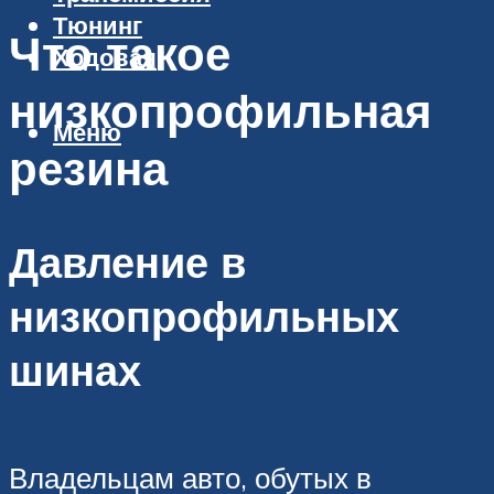
Тюнинг
Что такое
Ходовая
низкопрофильная
Меню
резина
Давление в
низкопрофильных
шинах
Владельцам авто, обутых в