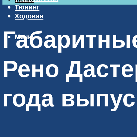
Тюнинг
Ходовая
Габаритны
Меню
Рено Дастер
года выпус