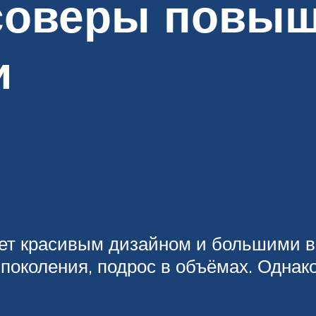
соверы повы
и
ет красивым дизайном и большими 
околения, подрос в объёмах. Однак