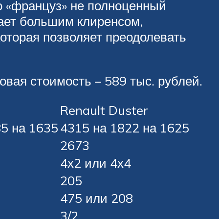
ко «француз» не полноценный
дает большим клиренсом,
оторая позволяет преодолевать
вая стоимость – 589 тыс. рублей.
Renault Duster
85 на 1635
4315 на 1822 на 1625
2673
4х2 или 4х4
205
475 или 208
3/2