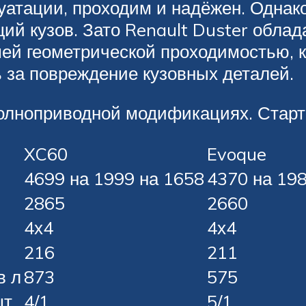
луатации, проходим и надёжен. Одна
щий кузов. Зато Renault Duster обла
ей геометрической проходимостью, к
ь за повреждение кузовных деталей.
полноприводной модификациях. Старто
XC60
Evoque
4699 на 1999 на 1658
4370 на 19
2865
2660
4х4
4х4
216
211
в л
873
575
т.
4/1
5/1