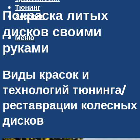
Тюнинг
Покраска литых
Ходовая
дисков своими
Меню
руками
Виды красок и
технологий тюнинга/
реставрации колесных
дисков