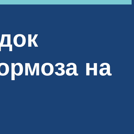
док
ормоза на