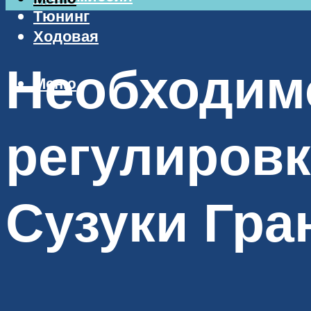
Тюнинг
Ходовая
Необходим
Меню
регулировк
Сузуки Гра