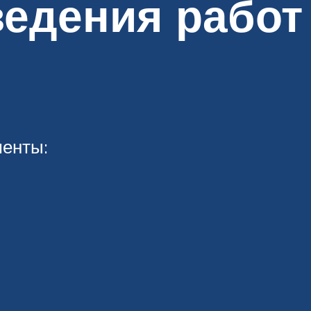
едения работ
менты: