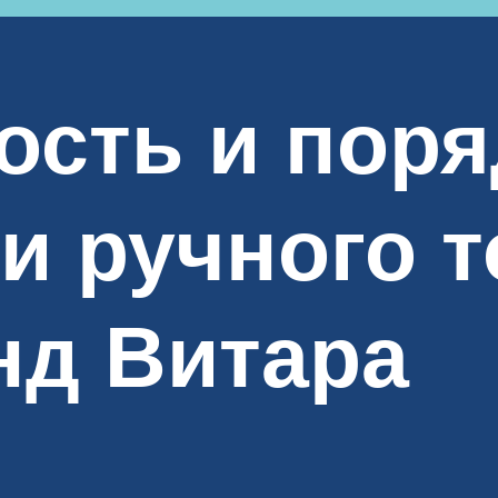
ость и поря
и ручного т
нд Витара