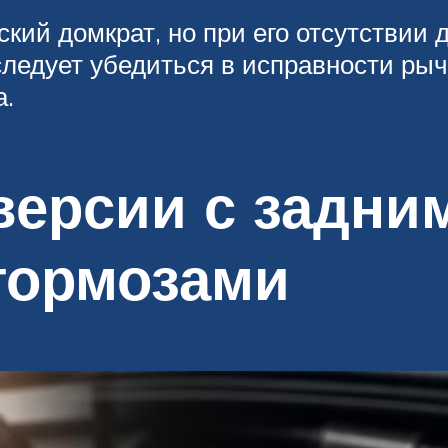
кий домкрат, но при его отсутствии д
ледует убедиться в исправности рыча
а.
версии с задни
тормозами