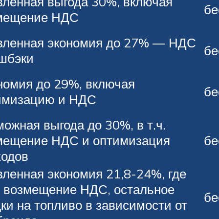
вленная выгода 30%, включая
бе
мещение НДС
вленная экономия до 27% — НДС
бе
эшбэки
номия до 29%, включая
бе
имизацию и НДС
ожная выгода до 30%, в т.ч.
мещение НДС и оптимизация
бе
ходов
вленная экономия 21,8-24%, где
 возмещение НДС, остальное
бе
ки на топливо в зависимости от