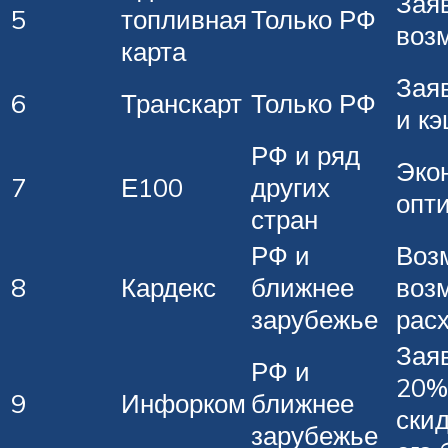
Зая
5
топливная
Только РФ
воз
карта
Зая
6
Транскарт
Только РФ
и к
РФ и ряд
Эко
7
Е100
других
опт
стран
РФ и
Возм
8
Кардекс
ближнее
воз
зарубежье
рас
Зая
РФ и
20%
9
Инфорком
ближнее
скид
зарубежье