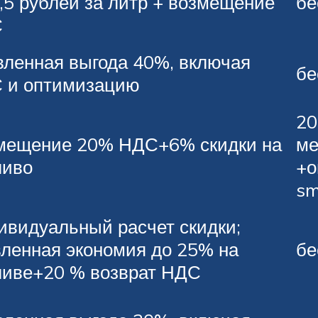
,5 рублей за литр + возмещение
бе
С
вленная выгода 40%, включая
бе
 и оптимизацию
20
мещение 20% НДС+6% скидки на
ме
ливо
+о
s
ивидуальный расчет скидки;
вленная экономия до 25% на
бе
ливе+20 % возврат НДС