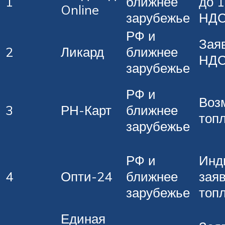
1
ближнее
до 1
Online
зарубежье
НД
РФ и
Зая
2
Ликард
ближнее
НДС
зарубежье
РФ и
Воз
3
РН-Карт
ближнее
топ
зарубежье
РФ и
Инд
4
Опти-24
ближнее
зая
зарубежье
топ
Единая