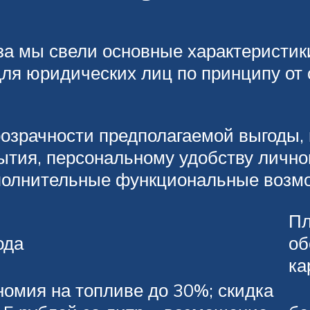
за мы свели основные характеристик
для юридических лиц по принципу от 
озрачности предполагаемой выгоды,
ытия, персональному удобству лично
полнительные функциональные возм
Пл
ода
об
ка
номия на топливе до 30%; скидка