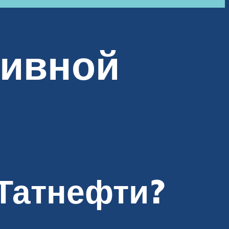
ливной
 Татнефти?