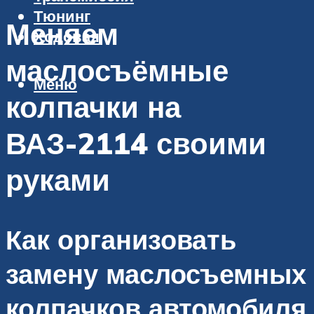
Тюнинг
Меняем
Ходовая
маслосъёмные
Меню
колпачки на
ВАЗ-2114 своими
руками
Как организовать
замену маслосъемных
колпачков автомобиля