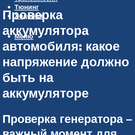
Тюнинг
Проверка
Ходовая
аккумулятора
Меню
автомобиля: какое
напряжение должно
быть на
аккумуляторе
Проверка генератора –
важный момент для