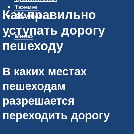
Тюнинг
Как правильно
Ходовая
уступать дорогу
Меню
пешеходу
В каких местах
пешеходам
разрешается
переходить дорогу