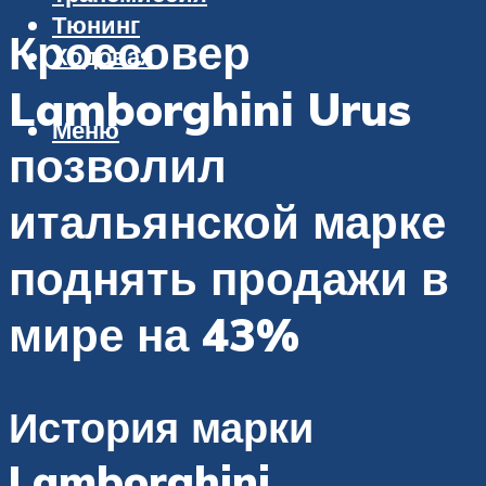
Тюнинг
Кроссовер
Ходовая
Lamborghini Urus
Меню
позволил
итальянской марке
поднять продажи в
мире на 43%
История марки
Lamborghini