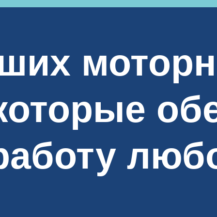
чших мотор
 которые об
работу люб