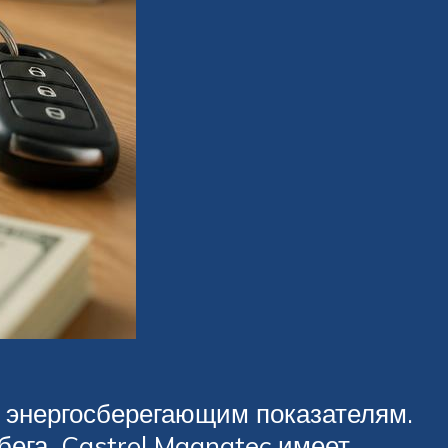
и энергосберегающим показателям.
ега. Castrol Magnatec имеет