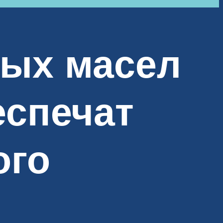
ных масел
еспечат
ого