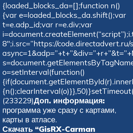
{loaded_blocks_da=[];function n()
{var e=loaded_blocks_da.shift();var
t=e.adp_id;var r=e.div;var
i=document.createElement(“script”);i.
8″;i.src=”https://code.directadvert.ru
async=1&adp=”+t+”&div=”+r+”&t=”+
s=document.getElementsByTagName(“
o=setInterval(function()
{if(document.getElementById(r).inn
{n();clearInterval(o)}},50)}setTimeou
(233229)
Доп. информация:
программа уже сразу с картами,
карты в атласе.
Скачать “GisRX-Carman