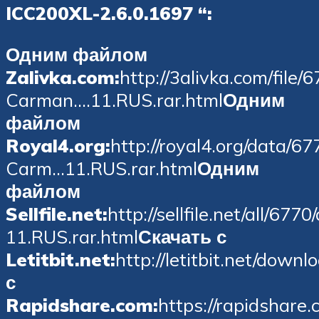
ICC200XL-2.6.0.1697 “:
Одним файлом
Zalivka.com:
http://3alivka.com/file/
Carman….11.RUS.rar.html
Одним
файлом
Royal4.org:
http://royal4.org/data/6
Carm…11.RUS.rar.html
Одним
файлом
Sellfile.net:
http://sellfile.net/all/6
11.RUS.rar.html
Скачать с
Letitbit.net:
http://letitbit.net/dow
с
Rapidshare.com:
https://rapidshare