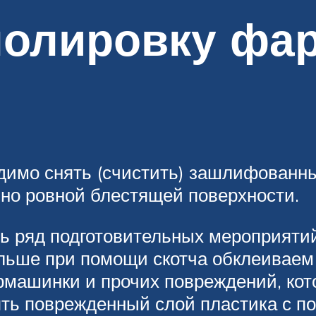
полировку фа
димо снять (счистить) зашлифованны
но ровной блестящей поверхности.
ь ряд подготовительных мероприяти
ьше при помощи скотча обклеиваем 
фмашинки и прочих повреждений, кот
ять поврежденный слой пластика с п