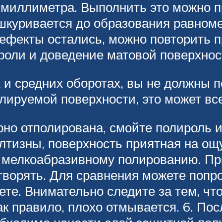
й миллиметра. Выполнить это можно 
ашкуривается до образования равном
дефекты остались, можно повторить п
ли и доведение матовой поверхност
и средних оборотах, вы не должны п
лируемой поверхности, это может все
рно отполирована, смойте полироль и
елтизны, поверхность приятная на ощ
 мелкоабразивному полированию. Прин
етворять. Для сравнения можете поп
ете. Внимательно следите за тем, чт
ак правило, плохо отмывается. 6. Пос