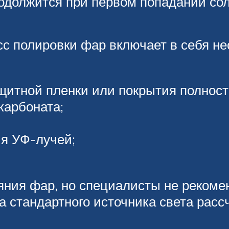
должится при первом попадании сол
с полировки фар включает в себя нес
щитной пленки или покрытия полност
карбоната;
ия УФ-лучей;
яния фар, но специалисты не рекоме
а стандартного источника света расс