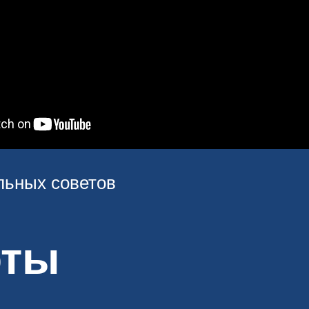
льных советов
оты