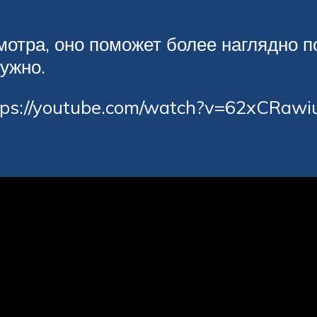
отра, оно поможет более наглядно по
нужно.
tps://youtube.com/watch?v=62xCRawi