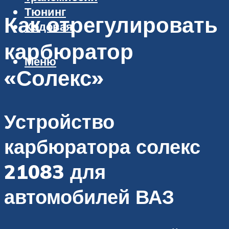
Тюнинг
Как отрегулировать
Ходовая
карбюратор
Меню
«Солекс»
Устройство
карбюратора солекс
21083 для
автомобилей ВАЗ