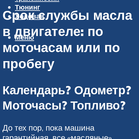
Тюнинг
Срок службы масла
Ходовая
в двигателе: по
Меню
моточасам или по
пробегу
Календарь? Одометр?
Моточасы? Топливо?
До тех пор, пока машина
гарантийная, все «масляные»