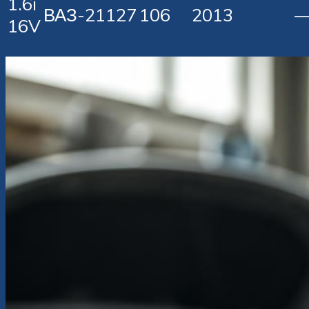
1.6i
ВАЗ-21127
106
2013
—
16V