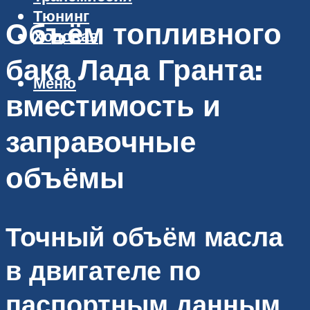
Тюнинг
Объём топливного
Ходовая
бака Лада Гранта:
Меню
вместимость и
заправочные
объёмы
Точный объём масла
в двигателе по
паспортным данным