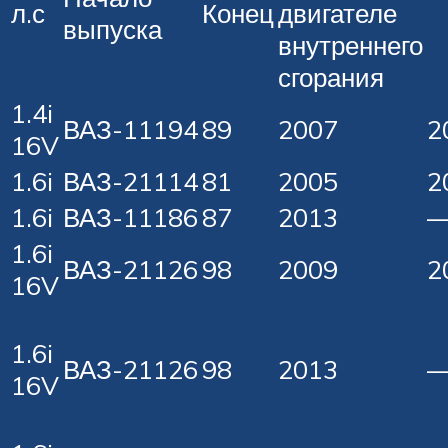
л.с
Конец
двигателе
выпуска
внутреннего
сгорания
1.4i
ВАЗ-11194
89
2007
2
16V
1.6i
ВАЗ-21114
81
2005
2
1.6i
ВАЗ-11186
87
2013
—
1.6i
ВАЗ-21126
98
2009
2
16V
1.6i
ВАЗ-21126
98
2013
—
16V