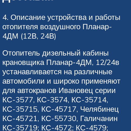
4. Описание устройства и работы
отопителя воздушного Планар-
4ДМ (12В, 24В)
Отопитель дизельный кабины
крановщика Планар-4ДМ, 12/24в
устанавливается на различные
автомобили и широко применяют
для автокранов Ивановец серии
КС-3577, КС-3574, КС-35714,
КС-35715, КС-45717, Челябинец
КС-45721, КС-55730, Галичанин
КС-35719; КС-4572; КС-4579;