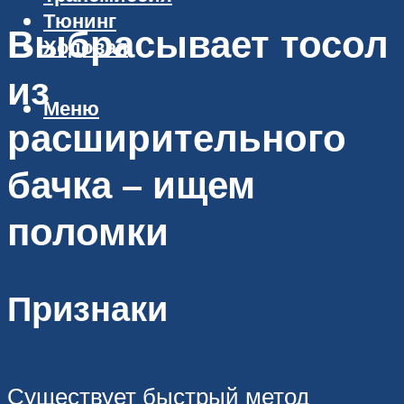
Тюнинг
Выбрасывает тосол
Ходовая
из
Меню
расширительного
бачка – ищем
поломки
Признаки
Существует быстрый метод