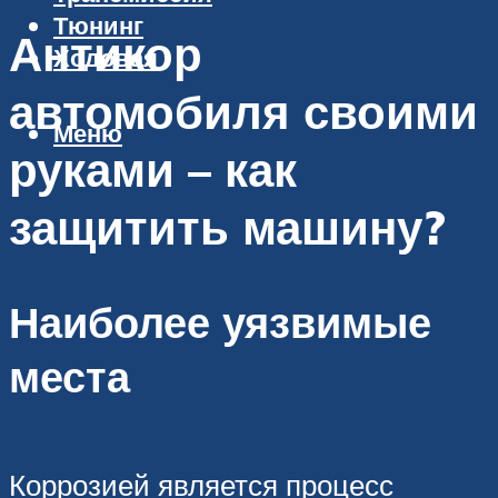
Тюнинг
Антикор
Ходовая
автомобиля своими
Меню
руками – как
защитить машину?
Наиболее уязвимые
места
Коррозией является процесс