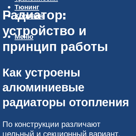
Тюнинг
Радиатор:
Ходовая
устройство и
Меню
принцип работы
Как устроены
алюминиевые
радиаторы отопления
По конструкции различают
цельный и секционный вариант.