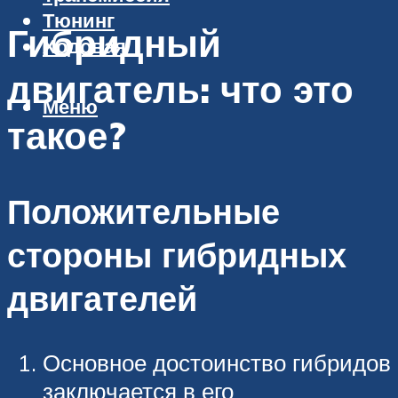
Тюнинг
Гибридный
Ходовая
двигатель: что это
Меню
такое?
Положительные
стороны гибридных
двигателей
Основное достоинство гибридов
заключается в его