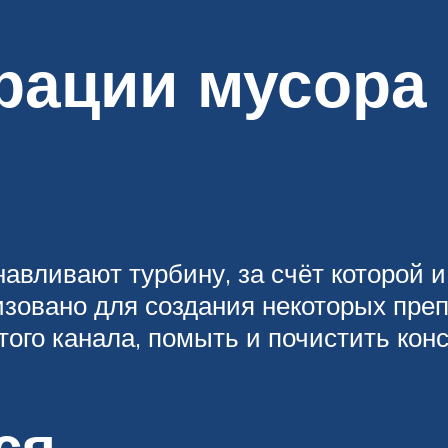
рации мусора 
авливают турбину, за счёт которой и
зовано для создания некоторых пре
того канала, помыть и почистить кон
ся