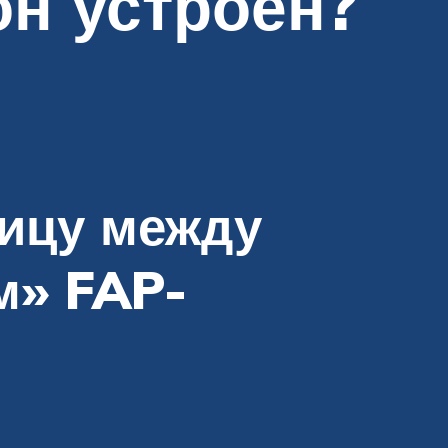
он устроен?
ницу между
м» FAP-