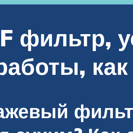
F фильтр, 
работы, как
ажевый фильт