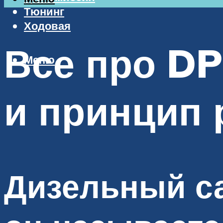
Тюнинг
Ходовая
Все про DP
Меню
и принцип 
Дизельный с