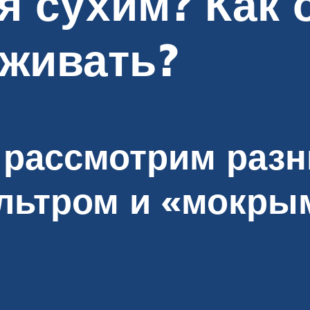
я сухим? Как 
уживать?
 рассмотрим раз
льтром и «мокры