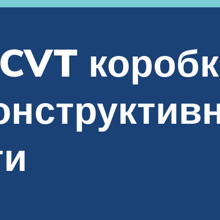
 CVT коробк
онструктив
ти