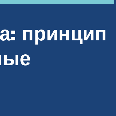
а: принцип
ные