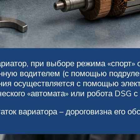
иатор, при выборе режима «спорт» о
анную водителем (с помощью подруле
ния осуществляется с помощью элек
еского «автомата» или робота DSG с
аток вариатора – дороговизна его об