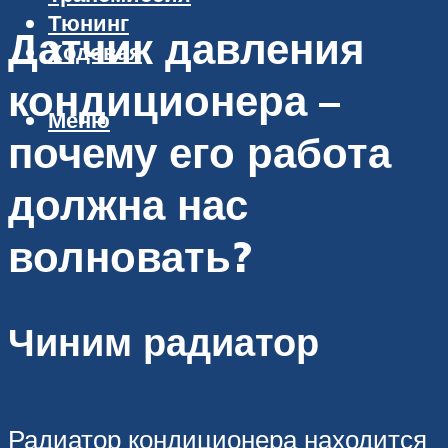
Тюнинг
Датчик давления
Ходовая
кондиционера –
Меню
почему его работа
должна нас
волновать?
Чиним радиатор
Радиатор кондиционера находится