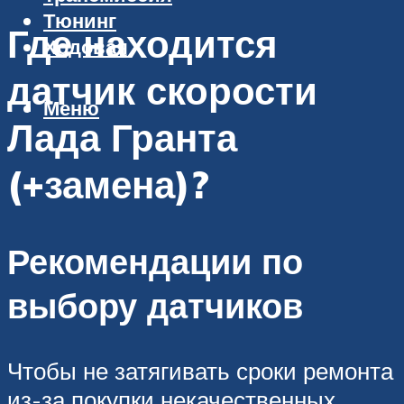
Тюнинг
Где находится
Ходовая
датчик скорости
Меню
Лада Гранта
(+замена)?
Рекомендации по
выбору датчиков
Чтобы не затягивать сроки ремонта
из-за покупки некачественных