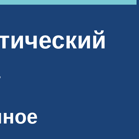
стический
а
нное