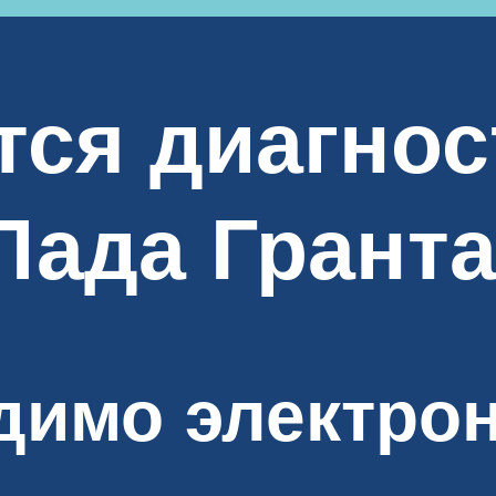
тся диагно
Лада Грант
димо электро