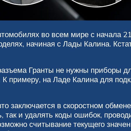
втомобилях во всем мире с начала 2
оделях, начиная с Лады Калина. Кстат
разъема Гранты не нужны приборы дл
 К примеру, на Ладе Калина для под
вто заключается в скоростном обмен
, так и удалять коды ошибок, провод
возможно считывание текущего значе