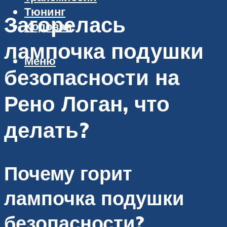
Тюнинг
Загорелась
Ходовая
лампочка подушки
Меню
безопасности на
Рено Логан, что
делать?
Почему горит
лампочка подушки
безопасности?