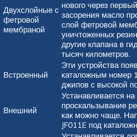
нового через первы
Двухслойные с
засорения масло пр
фетровой
слой фетровой мембр
мембраной
уничтоженных резин
другие клапана в г
тысяч километров.
Эти устройства поя
Встроенный
каталожным номер 1
джипов с высокой п
Устанавливается на 
проскальзывание ре
Внешний
как можно чаще. На
JF011E под каталож
Устанавливается до