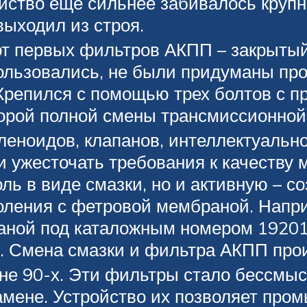
ство еще сильнее забивалось крупн
выходил из строя.
т первых фильтров АКПП – закрытый 
спользовались, не были придуманы п
Крепился с помощью трех болтов с пр
орой полной смены трансмиссионной
оленоидов, клапанов, интеллектуальн
 ужесточать требования к качеству ма
ль в виде смазки, но и активную – с
оления с фетровой мембраной. Напр
ной под каталожным номером 19201
. Смена смазки и фильтра АКПП про
не 90-х. Эти фильтры стало бессмы
амене. Устройство их позволяет пром