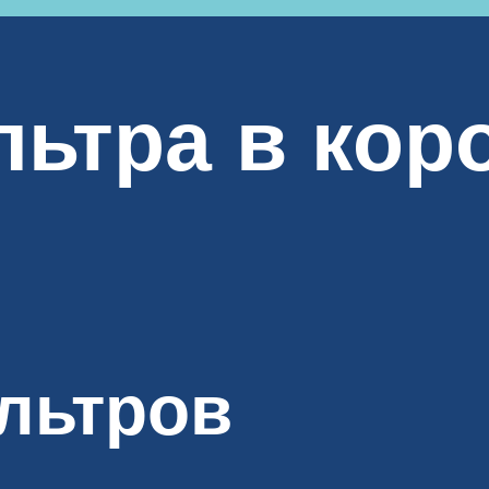
ьтра в кор
льтров