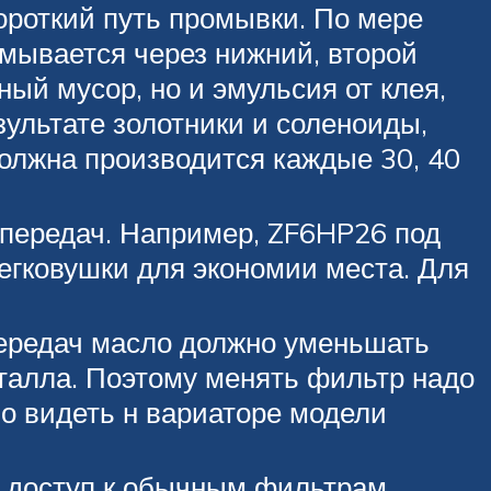
ороткий путь промывки. По мере
мывается через нижний, второй
ый мусор, но и эмульсия от клея,
ультате золотники и соленоиды,
должна производится каждые 30, 40
 передач. Например, ZF6HP26 под
егковушки для экономии места. Для
 передач масло должно уменьшать
талла. Поэтому менять фильтр надо
о видеть н вариаторе модели
х доступ к обычным фильтрам