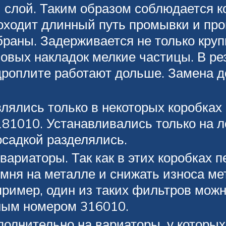
й слой. Таким образом соблюдается к
оходит длинный путь промывки и про
аны. Задерживается не только крупн
овых накладок мелкие частицы. В рез
идроплите работают дольше. Замена 
влялись только в некоторых коробках
81010. Устанавливались только на л
осадкой разделялись.
вариаторы. Так как в этих коробках
мня на металле и снижать износа ме
пример, один из таких фильтров можн
ным номером 316010.
полнительно на вариаторы, у которы