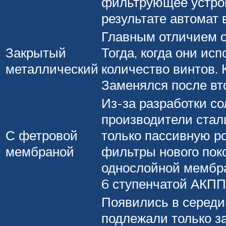
фильтрующее устрой
результате автомат 
Главным отличием о
Закрытый
Тогда, когда они и
металлический
количество винтов. 
Заменялся после вт
Из-за разработки с
производители стали
С фетровой
только пассивную ро
мембраной
фильтры нового пок
однослойной мембра
6 ступенчатой АКПП
Появились в середи
подлежали только з