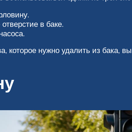
рловину.
отверстие в баке.
насоса.
а, которое нужно удалить из бака, в
ну