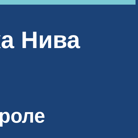
ка Нива
роле