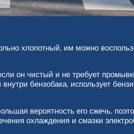
вольно хлопотный, им можно воспольз
если он чистый и не требует промывки
 внутри бензобака, использует бензи
большая вероятность его сжечь, поэт
печения охлаждения и смазки электро