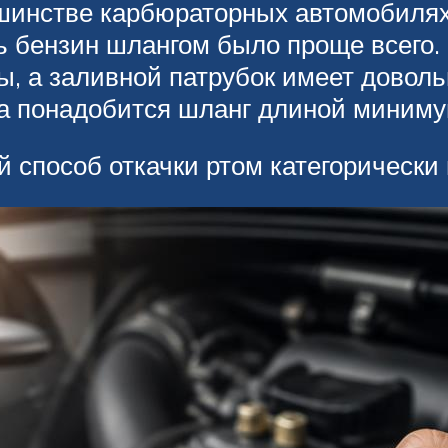
ьшинстве карбюраторных автомобилях
ь бензин шлангом было проще всего.
ны, а заливной патрубок имеет довол
а понадобится шланг длиной минимум 
 способ откачки ртом категорически 