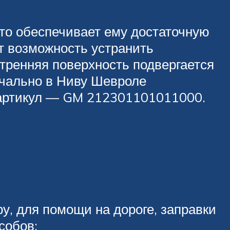
Это обеспечивает ему достаточную
ет возможность устранить
тренняя поверхность подвергается
ачально в Ниву Шевроле
й артикул — GM 212301101011000.
ру, для помощи на дороге, заправки
собов: