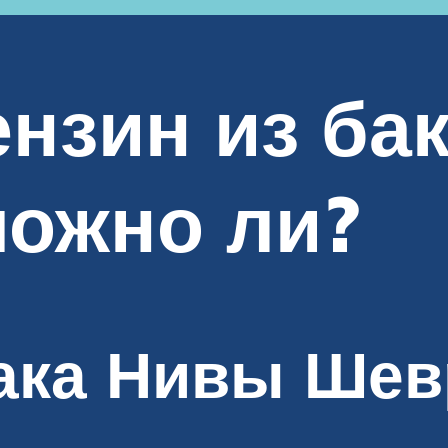
нзин из ба
можно ли?
бака Нивы Шев