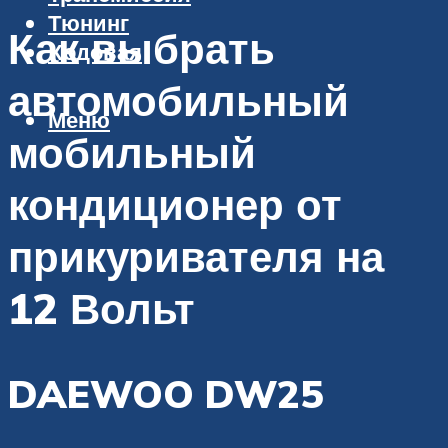
Тюнинг
Как выбрать
Ходовая
автомобильный
Меню
мобильный
кондиционер от
прикуривателя на
12 Вольт
DAEWOO DW25