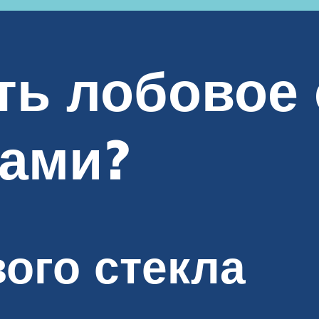
ть лобовое 
ками?
ого стекла