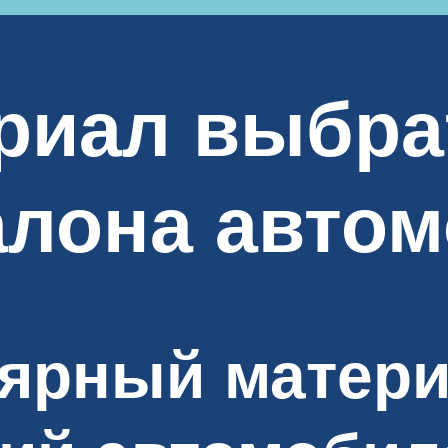
риал выбра
алона авто
ярный матери