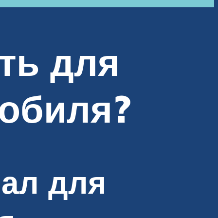
ть для
мобиля?
ал для