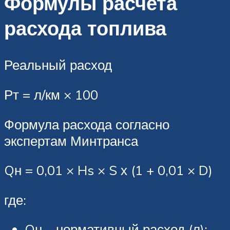
Формулы расчета
расхода топлива
Реальный расход
Рт = л/км × 100
Формула расхода согласно
экспертам Минтранса
Qн = 0,01 × Hs × S х (1 + 0,01 × D)
где:
Qн – нормативный расход (л);