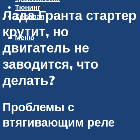
Тюнинг
Лада Гранта стартер
Ходовая
крутит, но
Меню
двигатель не
заводится, что
делать?
Проблемы с
втягивающим реле