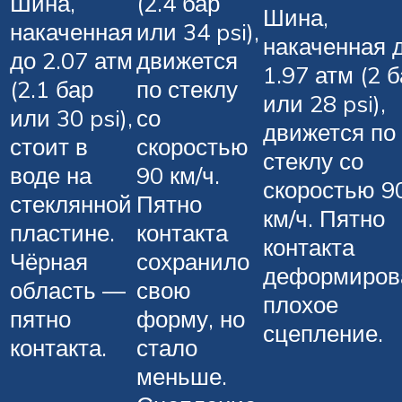
Шина,
(2.4 бар
Шина,
накаченная
или 34 psi),
накаченная 
до 2.07 атм
движется
1.97 атм (2 
(2.1 бар
по стеклу
или 28 psi),
или 30 psi),
со
движется по
стоит в
скоростью
стеклу со
воде на
90 км/ч.
скоростью 9
стеклянной
Пятно
км/ч. Пятно
пластине.
контакта
контакта
Чёрная
сохранило
деформиров
область —
свою
плохое
пятно
форму, но
сцепление.
контакта.
стало
меньше.