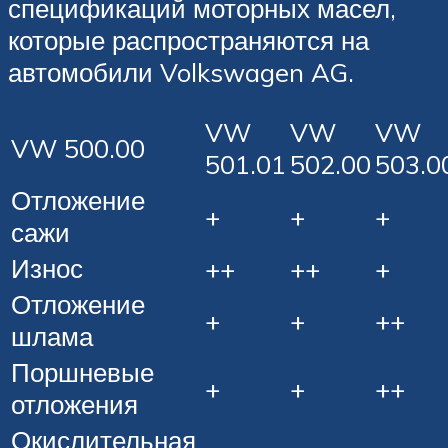
спецификаций моторных масел,
которые распространяются на
автомобили Volkswagen AG.
VW
VW
VW
VW 500.00
501.01
502.00
503.0
Отложение
+
+
+
сажи
Износ
++
++
+
Отложение
+
+
++
шлама
Поршневые
+
+
++
отложения
Окислительная