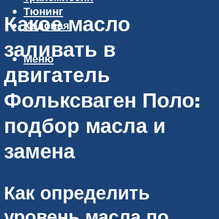
Тюнинг
Какое масло
Ходовая
заливать в
Меню
двигатель
Фольксваген Поло:
подбор масла и
замена
Как определить
уровень масла по