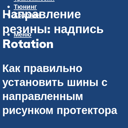
Тюнинг
Направление
Ходовая
резины: надпись
Меню
Rotation
Как правильно
установить шины с
направленным
рисунком протектора