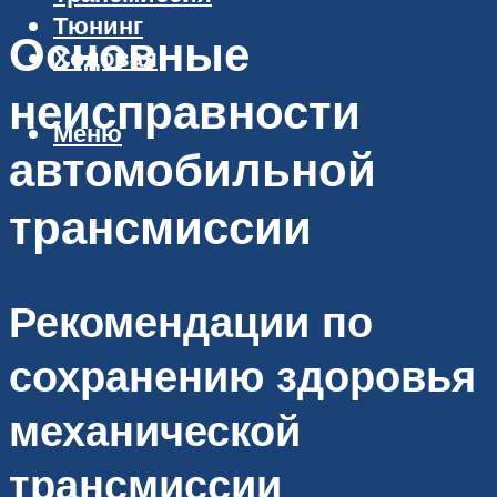
Тюнинг
Основные
Ходовая
неисправности
Меню
автомобильной
трансмиссии
Рекомендации по
сохранению здоровья
механической
трансмиссии