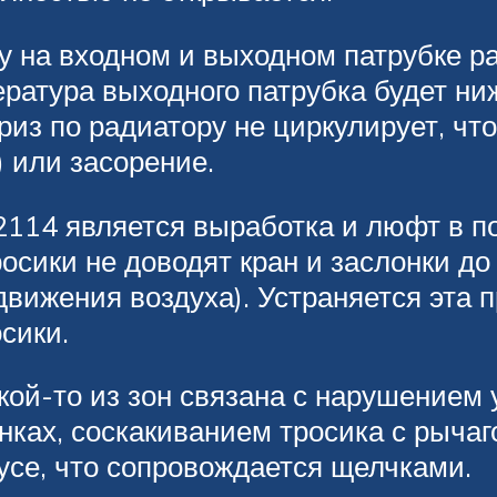
у на входном и выходном патрубке р
ература выходного патрубка будет ниж
из по радиатору не циркулирует, что
 или засорение.
114 является выработка и люфт в по
осики не доводят кран и заслонки до
вижения воздуха). Устраняется эта 
сики.
кой-то из зон связана с нарушением
унках, соскакиванием тросика с рыча
усе, что сопровождается щелчками.