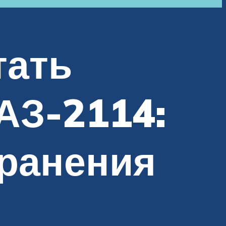
тать
АЗ-2114:
ранения