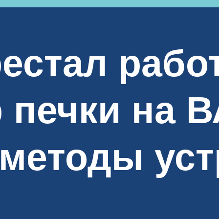
естал рабо
 печки на В
 методы уст