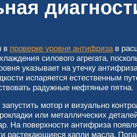
ная диагност
я в
проверке уровня антифриза
в рас
лаждения силового агрегата, поскол
ровня указывает на утечку антифриза
кости испаряется естественным путе
ствовать радужные нефтяные пятна.
запустить мотор и визуально контро
рокладки или металлических детале
ар. На поверхности антифриза появл
сти растекающиеся капли масла. По