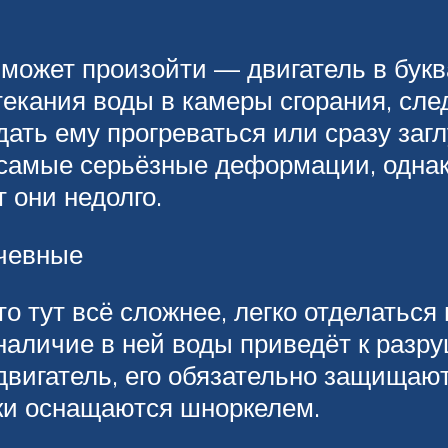
о может произойти — двигатель в бук
атекания воды в камеры сгорания, сл
ать ему прогреваться или сразу загл
е самые серьёзные деформации, одна
 они недолго.
ачевные
о тут всё сложнее, легко отделаться н
 наличие в ней воды приведёт к раз
вигатель, его обязательно защищаю
ки оснащаются шноркелем.