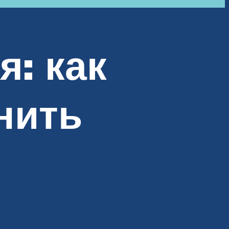
я: как
нить