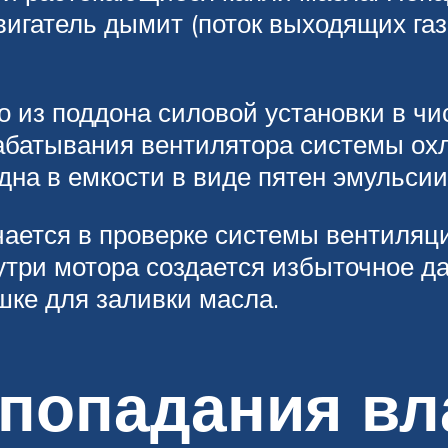
вигатель дымит (поток выходящих газ
о из поддона силовой установки в чи
рабатывания вентилятора системы ох
дна в емкости в виде пятен эмульси
ается в проверке системы вентиляци
утри мотора создается избыточное да
шке для заливки масла.
попадания вл