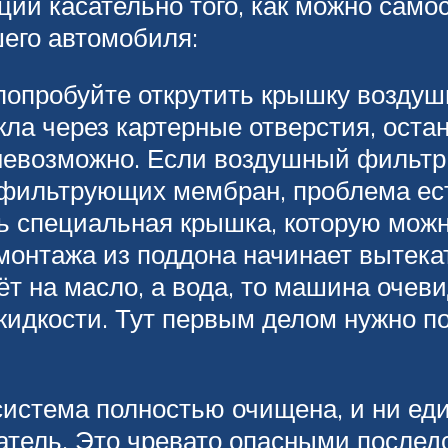
ий касательно того, как можно само
его автомобиля:
опробуйте открутить крышку воздушн
икла через картерные отверстия, ост
невозможно. Если воздушный фильтр 
 фильтрующих мембран, проблема ес
ть специальная крышка, которую можн
онтажа из поддона начинает вытекат
ёт на масло, а вода, то машина очев
жидкости. Тут первым делом нужно п
система полностью очищена, и ни еди
гатель. Это чревато опасными послед