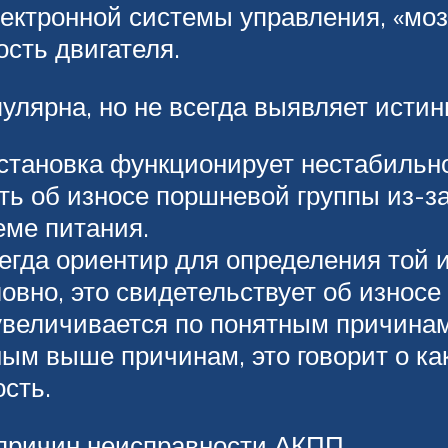
ктронной системы управления, «мозг
сть двигателя.
пулярна, но не всегда выявляет исти
установка функционирует нестабильн
ть об износе поршневой группы из-з
еме питания.
гда ориентир для определения той и
вно, это свидетельствует об износе
увеличивается по понятным причина
ным выше причинам, это говорит о ка
ость.
 причин неисправности АКПП