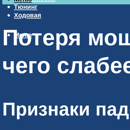
Тюнинг
Ходовая
Потеря мощ
Меню
чего слабе
Признаки пад