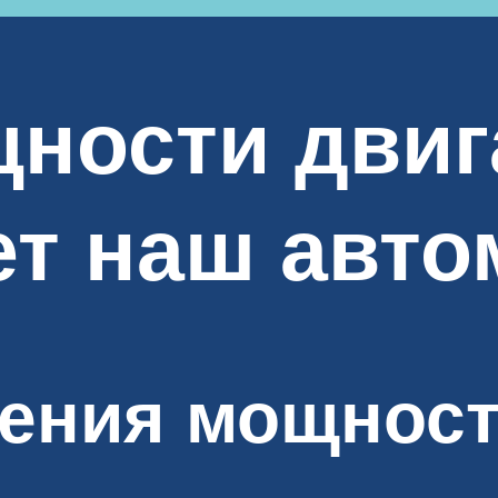
ности двига
ет наш авт
ения мощност