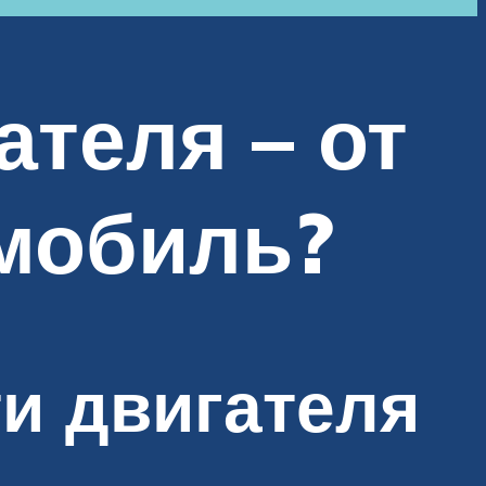
теля – от
омобиль?
и двигателя