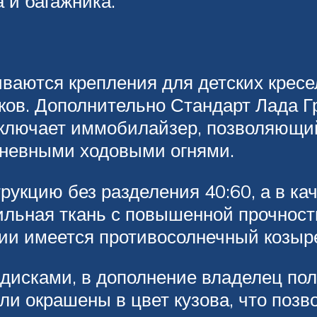
 и багажника.
ваются крепления для детских кресе
ков. Дополнительно Стандарт Лада Г
лючает иммобилайзер, позволяющий
дневными ходовыми огнями.
укцию без разделения 40:60, а в ка
льная ткань с повышенной прочность
ии имеется противосолнечный козыре
исками, в дополнение владелец пол
ли окрашены в цвет кузова, что поз