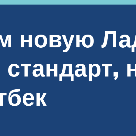
м новую Ла
 стандарт, 
тбек