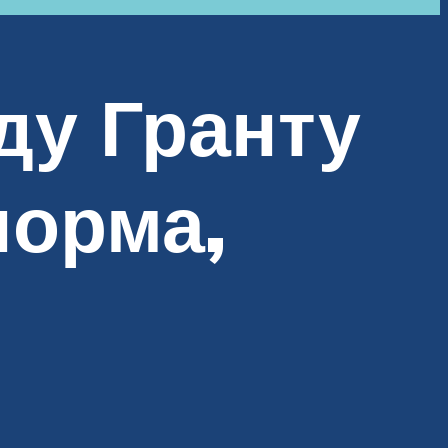
ду Гранту
норма,