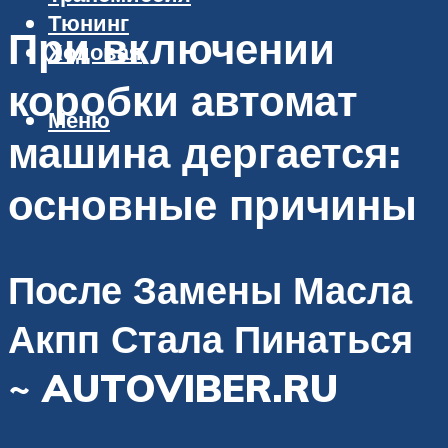
Тюнинг
При включении
Ходовая
коробки автомат
Меню
машина дергается:
основные причины
После Замены Масла
Акпп Стала Пинаться
~ AUTOVIBER.RU