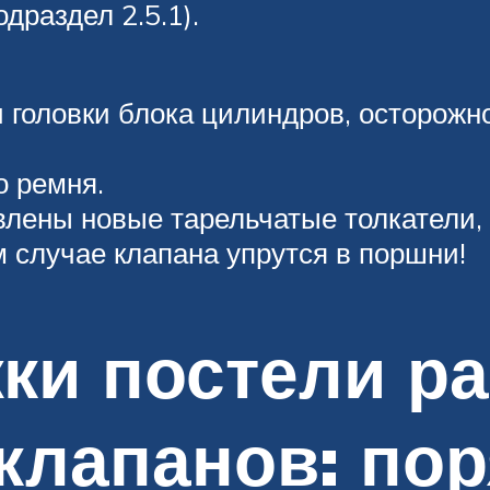
драздел 2.5.1).
 головки блока цилиндров, осторож
о ремня.
лены новые тарельчатые толкатели, 
м случае клапана упрутся в поршни!
ки постели р
клапанов: по