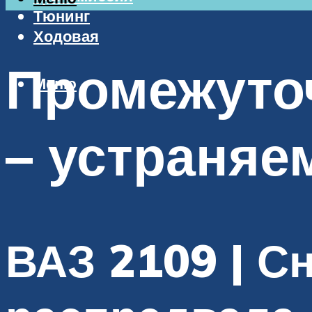
Тюнинг
Ходовая
Промежуто
Меню
– устраняе
ВАЗ 2109 | С