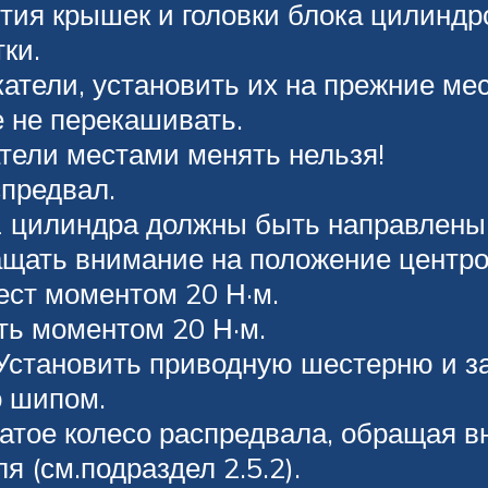
стия крышек и головки блока цилинд
ки.
атели, установить их на прежние ме
е не перекашивать.
тели местами менять нельзя!
спредвал.
1 цилиндра должны быть направлены 
ащать внимание на положение центро
рест моментом 20 Н·м.
уть моментом 20 Н·м.
 Установить приводную шестерню и з
о шипом.
чатое колесо распредвала, обращая 
 (см.подраздел 2.5.2).