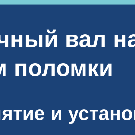
чный вал н
м поломки
нятие и устано