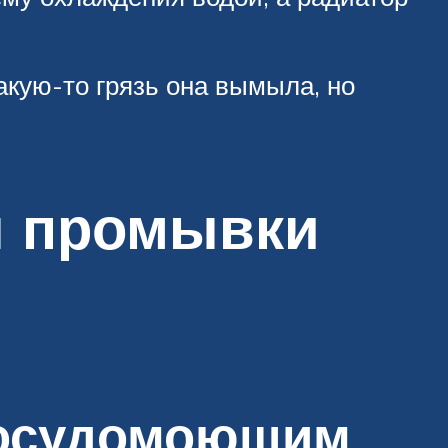
акую-то грязь она вымыла, но
ы промывки
посудомоющим