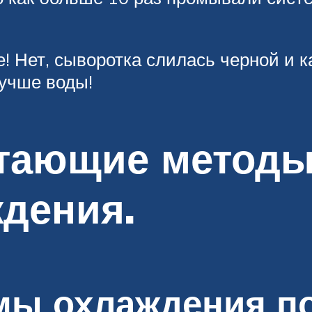
! Нет, сыворотка слилась черной и к
учше воды!
отающие метод
дения.
мы охлаждения 