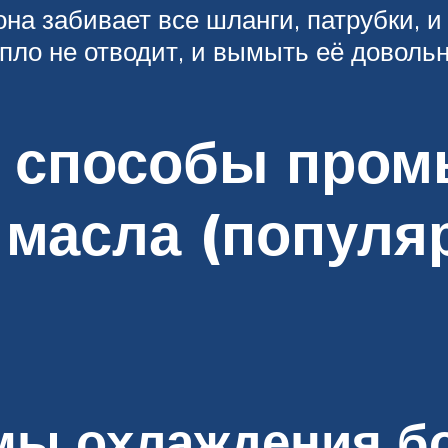
на забивает все шланги, патрубки, и
епло не отводит, и вымыть её довольн
 способы пром
 масла (попул
мы охлаждения 