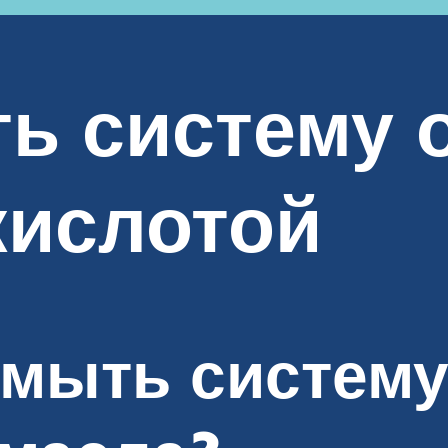
ть систему 
кислотой
омыть систем