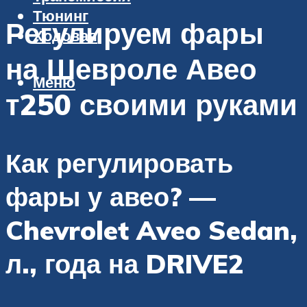
Тюнинг
Регулируем фары
Ходовая
на Шевроле Авео
Меню
т250 своими руками
Как регулировать
фары у авео? —
Chevrolet Aveo Sedan,
л., года на DRIVE2