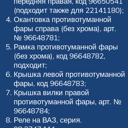
передняя правая, код 96650541
(подходит также для 22141180);
Окантовка противотуманной
фары справа (без хрома), арт.
№ 96648781;
Рамка противотуманной фары
(без хрома), код 96648782,
подходит;
Крышка левой противотуманной
фары, код 96648783;
Крышка вилки правой
противотуманной фары, арт. №
96648784;
Реле на ВАЗ, серия.