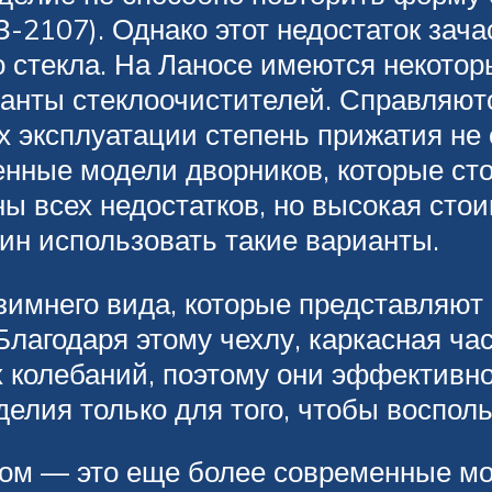
АЗ-2107). Однако этот недостаток зач
 стекла. На Ланосе имеются некотор
ианты стеклоочистителей. Справляют
х эксплуатации степень прижатия не 
ные модели дворников, которые сто
ы всех недостатков, но высокая сто
н использовать такие варианты.
имнего вида, которые представляют
лагодаря этому чехлу, каркасная час
 колебаний, поэтому они эффективн
делия только для того, чтобы воспол
вом — это еще более современные мо