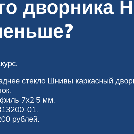
го дворника 
меньше?
курс.
заднее стекло Шнивы каркасный двор
ок.
филь 7х2,5 мм.
313200-01.
200 рублей.