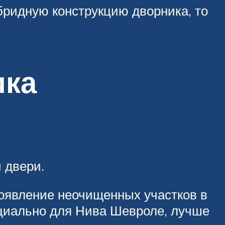
бридную конструкцию дворника, то
ика
 двери.
появление неочищенных участков в
ециально для Нива Шевроле, лучше