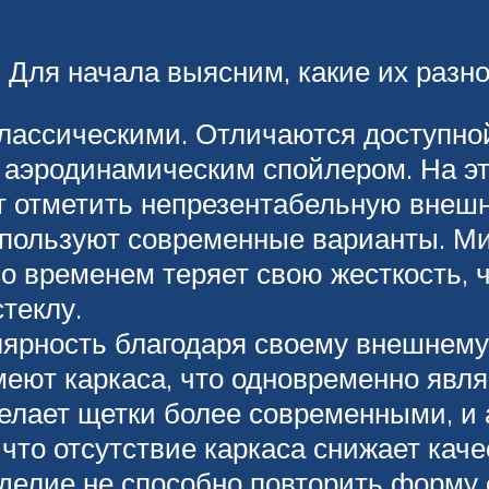
? Для начала выясним, какие их разн
лассическими. Отличаются доступно
я аэродинамическим спойлером. На э
т отметить непрезентабельную внеш
пользуют современные варианты. Мин
со временем теряет свою жесткость, 
теклу.
рность благодаря своему внешнему 
меют каркаса, что одновременно явл
делает щетки более современными, и
 что отсутствие каркаса снижает кач
изделие не способно повторить форму