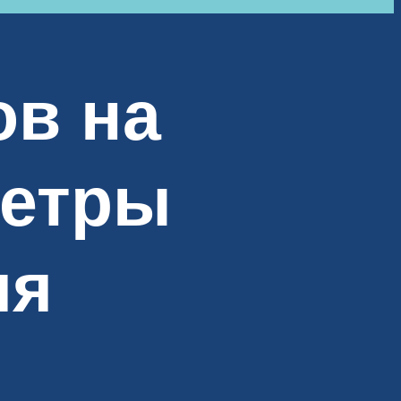
ов на
метры
ля