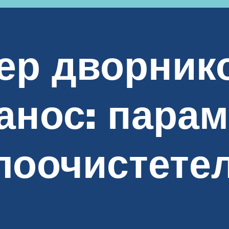
ер дворник
анос: пара
лоочистете