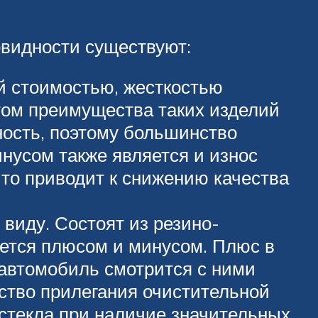
овидности существуют:
й стоимостью, жесткостью
том преимущества таких изделий
ность, поэтому большинство
усом также является и износ
что приводит к снижению качества
виду. Состоят из резино-
яется плюсом и минусом. Плюс в
 автомобиль смотрится с ними
ество прилегания очистительной
 стекла при наличие значительных