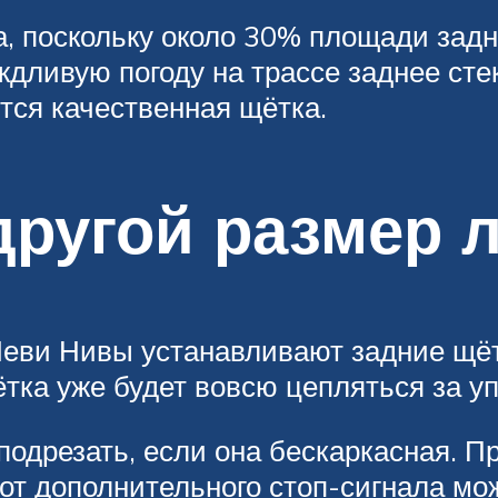
а, поскольку около 30% площади задн
ождливую погоду на трассе заднее ст
ится качественная щётка.
другой размер 
Шеви Нивы устанавливают задние щёт
тка уже будет вовсю цепляться за у
подрезать, если она бескаркасная. 
 от дополнительного стоп-сигнала м