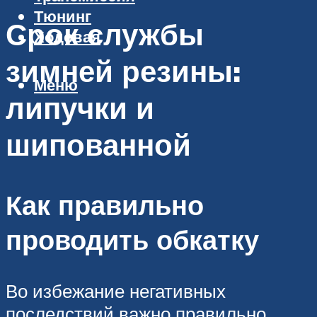
Тюнинг
Срок службы
Ходовая
зимней резины:
Меню
липучки и
шипованной
Как правильно
проводить обкатку
Во избежание негативных
последствий важно правильно